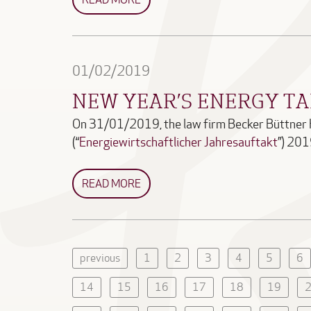
01/02/2019
NEW YEAR’S ENERGY T
On 31/01/2019, the law firm Becker Büttner H
(“
Energiewirtschaftlicher Jahresauftakt
”) 20
READ MORE
previous
1
2
3
4
5
6
14
15
16
17
18
19