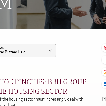
OM
ANY
er Büttner Held
HOE PINCHES: BBH GROUP
THE HOUSING SECTOR
P
of the housing sector must increasingly deal with
arried out…