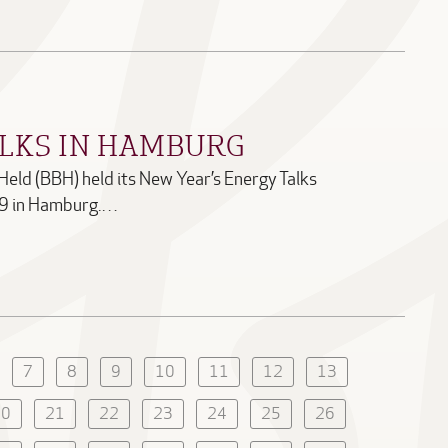
ALKS IN HAMBURG
eld (BBH) held its New Year’s Energy Talks
19 in Hamburg.…
7
8
9
10
11
12
13
20
21
22
23
24
25
26