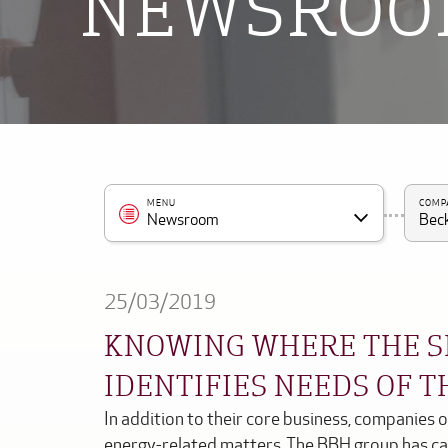
NEWSRO
MENU
COMP
Newsroom
Beck
25/03/2019
KNOWING WHERE THE S
IDENTIFIES NEEDS OF 
In addition to their core business, companies 
energy-related matters. The BBH group has c