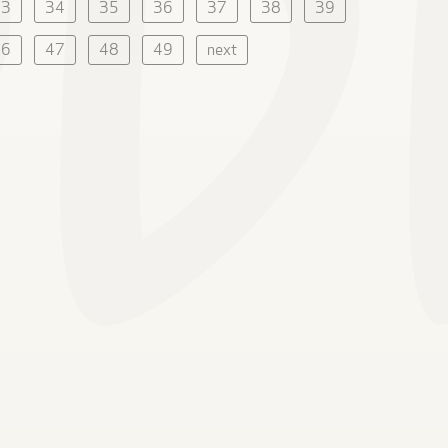
33
34
35
36
37
38
39
46
47
48
49
next