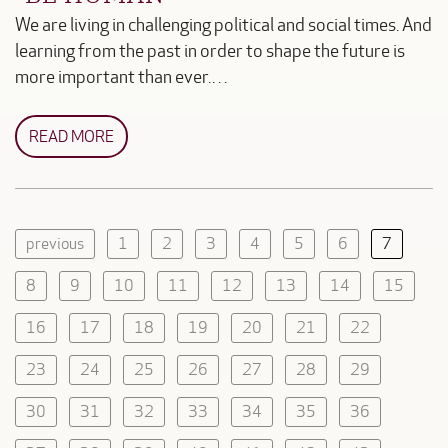
We are living in challenging political and social times. And
learning from the past in order to shape the future is
more important than ever.…
READ MORE
previous
1
2
3
4
5
6
7
8
9
10
11
12
13
14
15
16
17
18
19
20
21
22
23
24
25
26
27
28
29
30
31
32
33
34
35
36