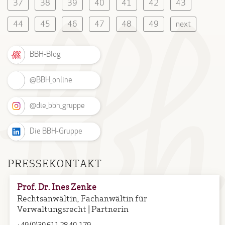
37
38
39
40
41
42
43
44
45
46
47
48
49
next
BBH-Blog
@BBH_online
@die_bbh_gruppe
Die BBH-Gruppe
PRESSEKONTAKT
Prof. Dr. Ines Zenke
Rechtsanwältin, Fachanwältin für
Verwaltungsrecht | Partnerin