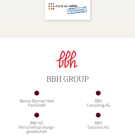
BBH GROUP
Becker Büttner Held
BBH
PartGmbB
Consulting AG
BBH AG
BBH
Wirtschaftsprüfungs-
Solutions AG
gesellschaft