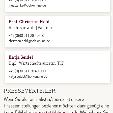
+49 (0)30 611 28 40-179
ines.zenke@bbh-online.de
Prof. Christian Held
Rechtsanwalt | Partner
+49 (0)30 611 28 40-48
christian.held@bbh-online.de
Katja Seidel
Dipl.-Wirtschaftsjuristin (FH)
+49 (0)30 611 28 40-900
katja.seidel@bbh-online.de
PRESSEVERTEILER
Wenn Sie als Journalistin/Journalist unsere
Pressemitteilungen beziehen möchten, dann genügt eine
kurze E-Mail an
presse(at)bbh-online.de
. Wir nehmen Sie