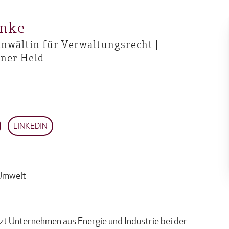
enke
nwältin für Verwaltungsrecht |
tner Held
LINKEDIN
 Umwelt
tzt Unternehmen aus Energie und Industrie bei der