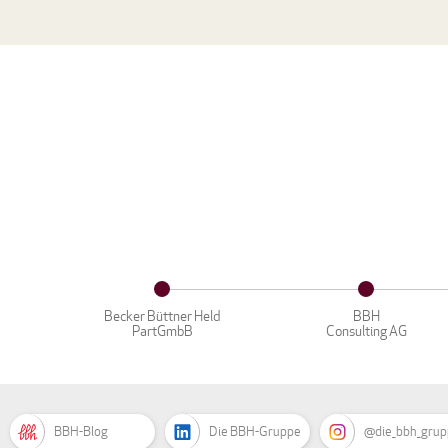
Becker Büttner Held
BBH
PartGmbB
Consulting AG
BBH-Blog
Die BBH-Gruppe
@die_bbh_gru