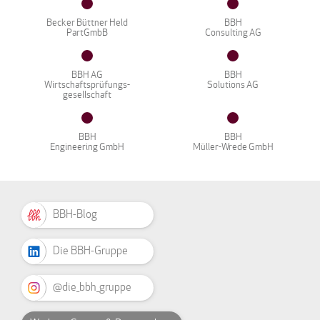
Becker Büttner Held
BBH
PartGmbB
Consulting AG
BBH AG
BBH
Wirtschaftsprüfungs-
Solutions AG
gesellschaft
BBH
BBH
Engineering GmbH
Müller-Wrede GmbH
BBH-Blog
Die BBH-Gruppe
@die_bbh_gruppe