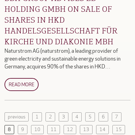
HOLDING GMBH ON SALE OF
SHARES IN HKD
HANDELSGESELLSCHAFT FÜR
KIRCHE UND DIAKONIE MBH
Naturstrom AG (naturstrom), a leading provider of
green electricity and sustainable energy solutions in
Germany, acquires 90% of the shares in HKD…
READ MORE
previous
1
2
3
4
5
6
7
8
9
10
11
12
13
14
15