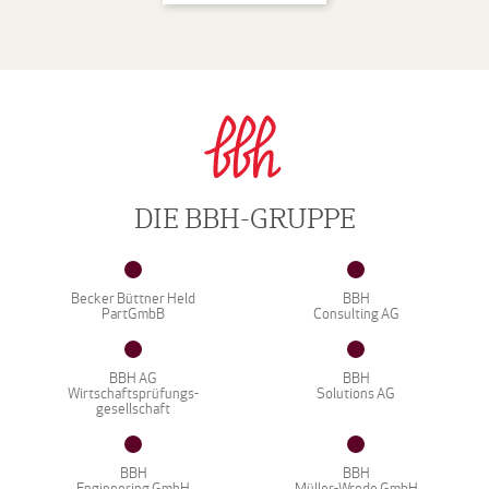
DIE BBH-GRUPPE
Becker Büttner Held
BBH
PartGmbB
Consulting AG
BBH AG
BBH
Wirtschaftsprüfungs-
Solutions AG
gesellschaft
BBH
BBH
Engineering GmbH
Müller-Wrede GmbH