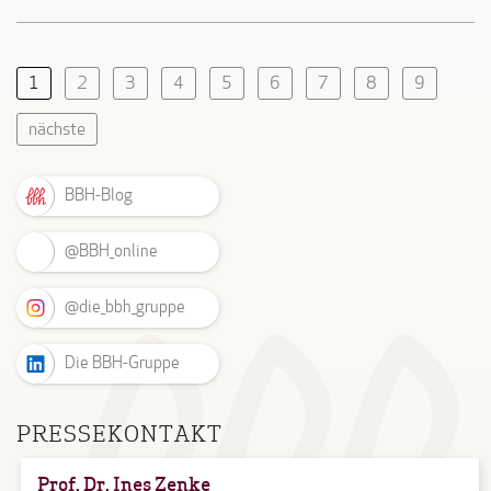
1
2
3
4
5
6
7
8
9
nächste
BBH-Blog
@BBH_online
@die_bbh_gruppe
Die BBH-Gruppe
PRESSEKONTAKT
Prof. Dr. Ines Zenke