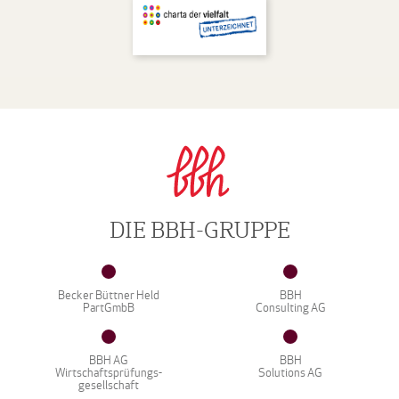
DIE BBH-GRUPPE
Becker Büttner Held
BBH
PartGmbB
Consulting AG
BBH AG
BBH
Wirtschaftsprüfungs-
Solutions AG
gesellschaft