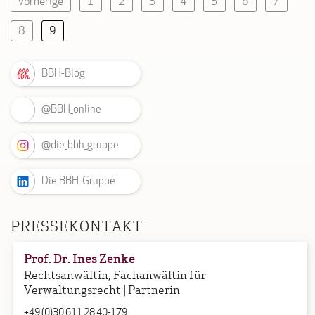
vorherige
1
2
3
4
5
6
7
8
9
BBH-Blog
@BBH_online
@die_bbh_gruppe
Die BBH-Gruppe
PRESSEKONTAKT
Prof. Dr. Ines Zenke
Rechtsanwältin, Fachanwältin für
Verwaltungsrecht | Partnerin
+49 (0)30 611 28 40-179