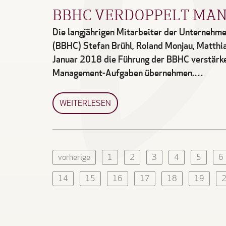
BBHC VERDOPPELT MA
Die langjährigen Mitarbeiter der Unternehm
(BBHC) Stefan Brühl, Roland Monjau, Matthi
Januar 2018 die Führung der BBHC verstärke
Management-Aufgaben übernehmen.…
WEITERLESEN
vorherige
1
2
3
4
5
6
14
15
16
17
18
19