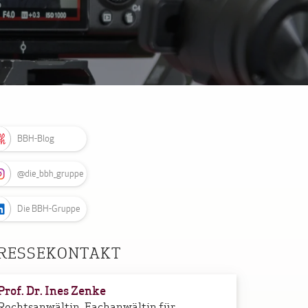
BBH-Blog
@die_bbh_gruppe
Die BBH-Gruppe
RESSEKONTAKT
Prof. Dr. Ines Zenke
Rechtsanwältin, Fachanwältin für