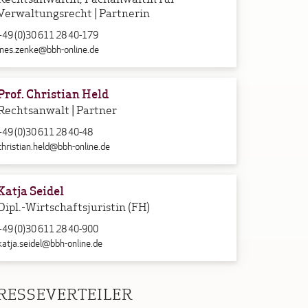
Verwaltungsrecht | Partnerin
+49 (0)30 611 28 40-179
ines.zenke@bbh-online.de
Prof. Christian Held
Rechtsanwalt | Partner
+49 (0)30 611 28 40-48
christian.held@bbh-online.de
Katja Seidel
Dipl.-Wirtschaftsjuristin (FH)
+49 (0)30 611 28 40-900
katja.seidel@bbh-online.de
RESSEVERTEILER