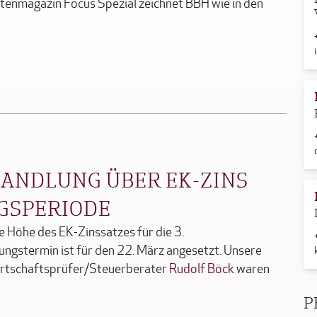
htenmagazin Focus Spezial zeichnet BBH wie in den
HANDLUNG ÜBER EK-ZINS
NGSPERIODE
e Höhe des EK-Zinssatzes für die 3.
ngstermin ist für den 22. März angesetzt. Unsere
rtschaftsprüfer/Steuerberater
Rudolf Böck
waren
P