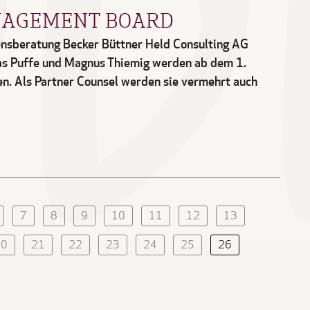
NAGEMENT BOARD
ensberatung Becker Büttner Held Consulting AG
as Puffe und Magnus Thiemig werden ab dem 1.
n. Als Partner Counsel werden sie vermehrt auch
7
8
9
10
11
12
13
20
21
22
23
24
25
26