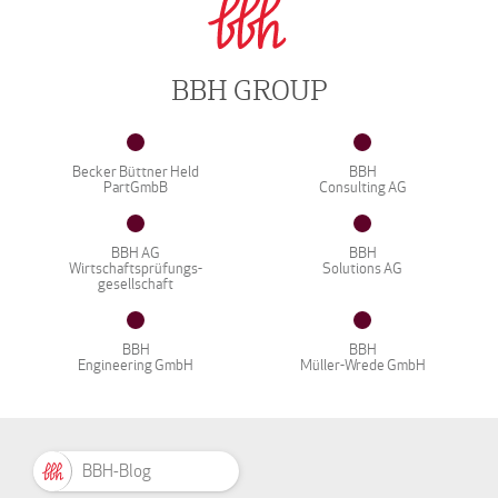
BBH GROUP
Becker Büttner Held
BBH
PartGmbB
Consulting AG
BBH AG
BBH
Wirtschaftsprüfungs-
Solutions AG
gesellschaft
BBH
BBH
Engineering GmbH
Müller-Wrede GmbH
BBH-Blog