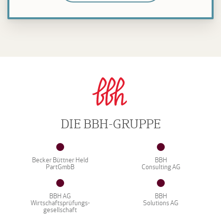
DIE BBH-GRUPPE
Becker Büttner Held
BBH
PartGmbB
Consulting AG
BBH AG
BBH
Wirtschaftsprüfungs-
Solutions AG
gesellschaft