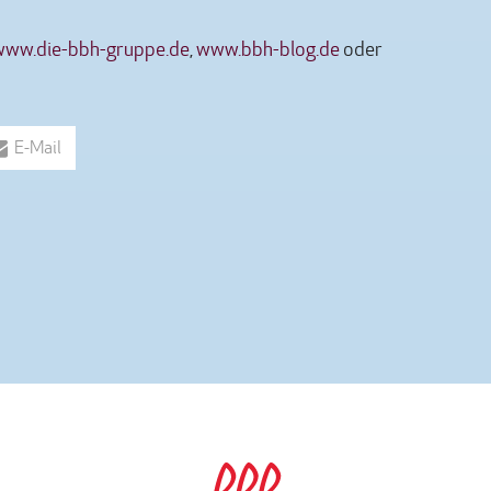
www.die-bbh-gruppe.de
,
www.bbh-blog.de
oder
E-Mail