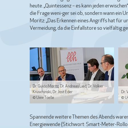
heute. „Quintessenz – es kann jeden erwischen“
die Frage weni-ger sei ob, sondern wann ein 
Moritz: „Das Erkennen eines Angriffs hat für 
Vermeidung, da die Einfallstore so vielfältig g
Dr. Guido Moritz, Dr. Andreas Lied, Dr. Volker
Kruschinski, Dr. Jost Eder
Dr. 
© Uwe Toelle
© U
Spannende weitere Themen des Abends waren d
Energiewende (Stichwort: Smart-Meter-Rollou