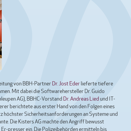
Leitung von BBH-Partner
Dr. Jost Eder
lieferte tiefere
men. Mit dabei die Softwarehersteller Dr. Guido
Schleupen AG), BBHC-Vorstand
Dr. Andreas Lied
und IT-
erer berichtete aus erster Hand von den Folgen eines
otz höchster Sicherheitsanforderungen an Systeme und
nnte. Die Kisters AG machte den Angriff bewusst
 Er-presser ein. Die Polizeibehörden ermitteln bis