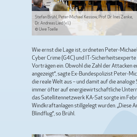
Stefan Brühl, Peter-Michael Kessow, Prof. Dr. Ines Zenke,
Dr. Andreas Lied (v.l.)
© Uwe Toelle
Wie ernst die Lage ist, ordneten Peter-Mich
Cyber Crime (G4C) und IT-Sicherheitsexperte
Vorträgen ein. Obwohl die Zahl der Attacken e
angezeigt“, sagte Ex-Bundespolizist Peter-Mic
die reale Welt aus – und damit auf die analoge
immer öfter auf energiewirtschaftliche Unter
das Satellitennetzwerk KA-Sat sorgte im Febr
Windkraftanlagen stillgelegt wurden. „Diese A
Blindflug“, so Brühl.