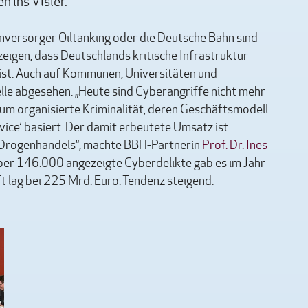
 ins Visier.
enversorger Oiltanking oder die Deutsche Bahn sind
 zeigen, dass Deutschlands kritische Infrastruktur
st. Auch auf Kommunen, Universitäten und
le abgesehen. „Heute sind Cyberangriffe nicht mehr
h um organisierte Kriminalität, deren Geschäftsmodell
vice‘ basiert. Der damit erbeutete Umsatz ist
n Drogenhandels“, machte BBH-Partnerin
Prof. Dr. Ines
Über 146.000 angezeigte Cyberdelikte gab es im Jahr
 lag bei 225 Mrd. Euro. Tendenz steigend.