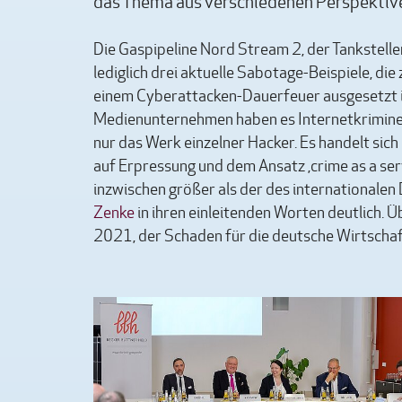
das Thema aus verschiedenen Perspektiven
Die Gaspipeline Nord Stream 2, der Tankstell
lediglich drei aktuelle Sabotage-Beispiele, die
einem Cyberattacken-Dauerfeuer ausgesetzt i
Medienunternehmen haben es Internetkriminel
nur das Werk einzelner Hacker. Es handelt sic
auf Erpressung und dem Ansatz ,crime as a ser
inzwischen größer als der des internationale
Zenke
in ihren einleitenden Worten deutlich. 
2021, der Schaden für die deutsche Wirtschaft