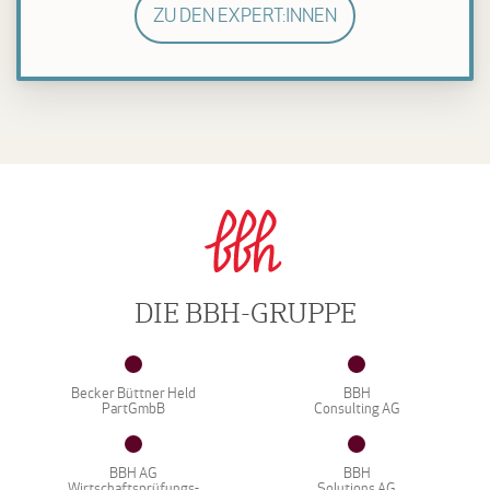
ZU DEN EXPERT:INNEN
DIE BBH-GRUPPE
Becker Büttner Held
BBH
PartGmbB
Consulting AG
BBH AG
BBH
Wirtschaftsprüfungs-
Solutions AG