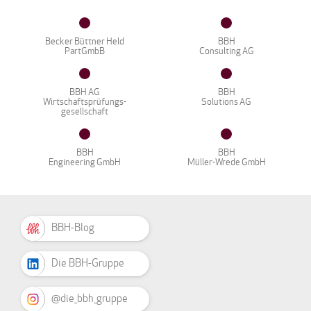
Becker Büttner Held
BBH
PartGmbB
Consulting AG
BBH AG
BBH
Wirtschaftsprüfungs-
Solutions AG
gesellschaft
BBH
BBH
Engineering GmbH
Müller-Wrede GmbH
BBH-Blog
Die BBH-Gruppe
@die_bbh_gruppe