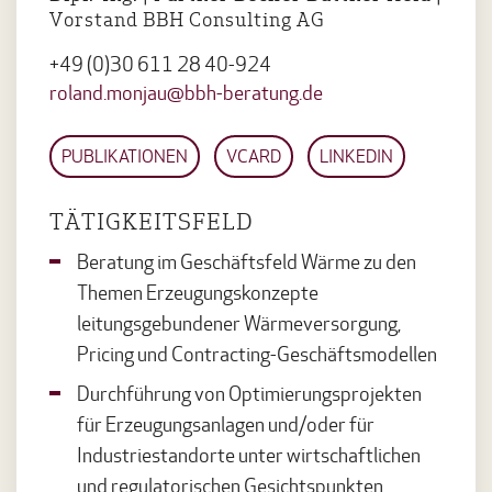
Vorstand BBH Consulting AG
+49 (0)30 611 28 40-924
roland.monjau@bbh-beratung.de
PUBLIKATIONEN
VCARD
LINKEDIN
TÄTIGKEITSFELD
Beratung im Geschäftsfeld Wärme zu den
Themen Erzeugungskonzepte
leitungsgebundener Wärmeversorgung,
Pricing und Contracting-Geschäftsmodellen
Durchführung von Optimierungsprojekten
für Erzeugungsanlagen und/oder für
Industriestandorte unter wirtschaftlichen
und regulatorischen Gesichtspunkten