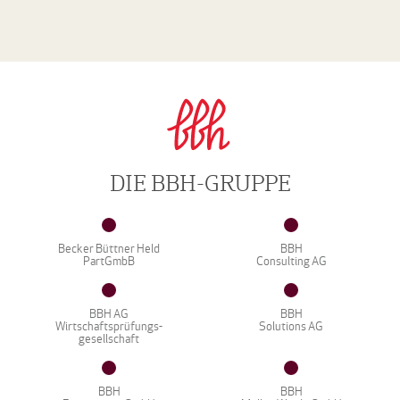
DIE BBH-GRUPPE
Becker Büttner Held
BBH
PartGmbB
Consulting AG
BBH AG
BBH
Wirtschaftsprüfungs-
Solutions AG
gesellschaft
BBH
BBH