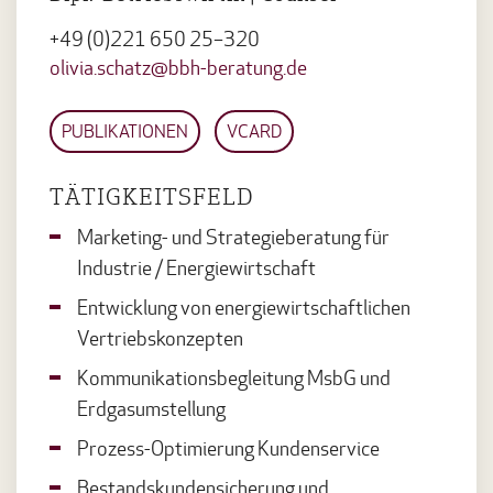
+49 (0)221 650 25–320
olivia.schatz@bbh-beratung.de
PUBLIKATIONEN
VCARD
TÄTIGKEITSFELD
Marketing- und Strategieberatung für
Industrie / Energiewirtschaft
Entwicklung von energiewirtschaftlichen
Vertriebskonzepten
Kommunikationsbegleitung MsbG und
Erdgasumstellung
Prozess-Optimierung Kundenservice
Bestandskundensicherung und