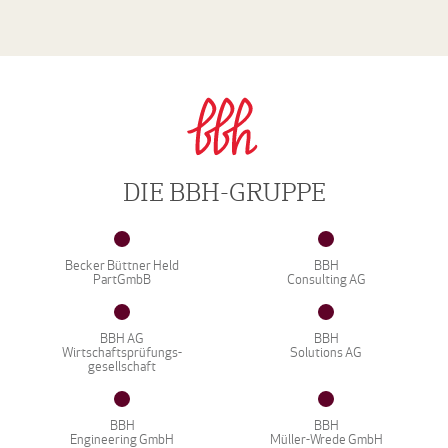
DIE BBH-GRUPPE
Becker Büttner Held
BBH
PartGmbB
Consulting AG
BBH AG
BBH
Wirtschaftsprüfungs-
Solutions AG
gesellschaft
BBH
BBH
Engineering GmbH
Müller-Wrede GmbH