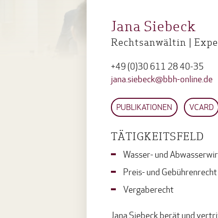
Jana Siebeck
Rechtsanwältin | Expe
+49 (0)30 611 28 40-35
jana.siebeck@bbh-online.de
PUBLIKATIONEN
VCARD
TÄTIGKEITSFELD
Wasser- und Abwasserwir
Preis- und Gebührenrecht
Vergaberecht
Jana Siebeck berät und vert