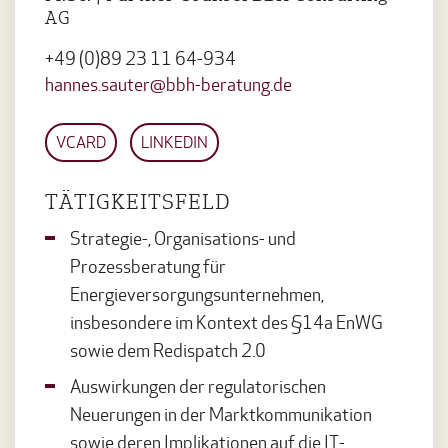
AG
+49 (0)89 23 11 64-934
hannes.sauter@bbh-beratung.de
VCARD
LINKEDIN
TÄTIGKEITSFELD
Strategie-, Organisations- und
Prozessberatung für
Energieversorgungsunternehmen,
insbesondere im Kontext des §14a EnWG
sowie dem Redispatch 2.0
Auswirkungen der regulatorischen
Neuerungen in der Marktkommunikation
sowie deren Implikationen auf die IT-