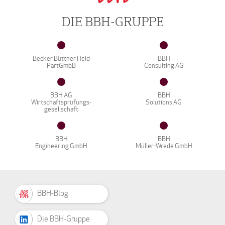
DIE BBH-GRUPPE
Becker Büttner Held
BBH
PartGmbB
Consulting AG
BBH AG
BBH
Wirtschaftsprüfungs-
Solutions AG
gesellschaft
BBH
BBH
Engineering GmbH
Müller-Wrede GmbH
BBH-Blog
Die BBH-Gruppe