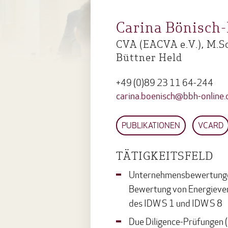
Carina Bönisch
CVA (EACVA e.V.), M.S
Büttner Held
+49 (0)89 23 11 64-244
carina.boenisch@bbh-online.
PUBLIKATIONEN
VCARD
TÄTIGKEITSFELD
Unternehmensbewertungen
Bewertung von Energiever
des IDW S 1 und IDW S 8
Due Diligence-Prüfungen (