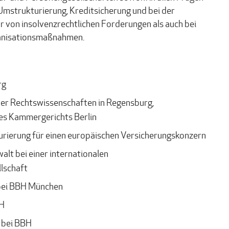
 Umstrukturierung, Kreditsicherung und bei der
von insolvenzrechtlichen Forderungen als auch bei
ganisationsmaßnahmen.
rg
er Rechtswissenschaften in Regensburg,
des Kammergerichts Berlin
ierung für einen europäischen Versicherungskonzern
lt bei einer internationalen
lschaft
bei BBH München
BH
 bei BBH