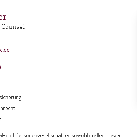
er
 Counsel
e.de
sicherung
rnrecht
t
al- und Personengesellschaften sowohl in allen Fragen