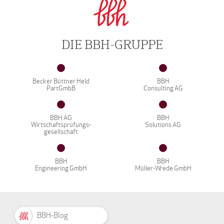
DIE BBH-GRUPPE
Becker Büttner Held
BBH
PartGmbB
Consulting AG
BBH AG
BBH
Wirtschaftsprüfungs-
Solutions AG
gesellschaft
BBH
BBH
Engineering GmbH
Müller-Wrede GmbH
BBH-Blog