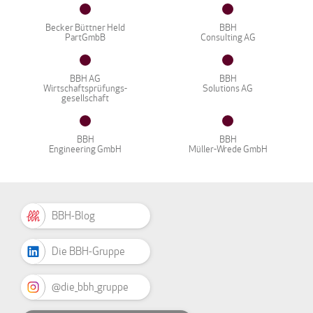
Becker Büttner Held
BBH
PartGmbB
Consulting AG
BBH AG
BBH
Wirtschaftsprüfungs-
Solutions AG
gesellschaft
BBH
BBH
Engineering GmbH
Müller-Wrede GmbH
BBH-Blog
Die BBH-Gruppe
@die_bbh_gruppe