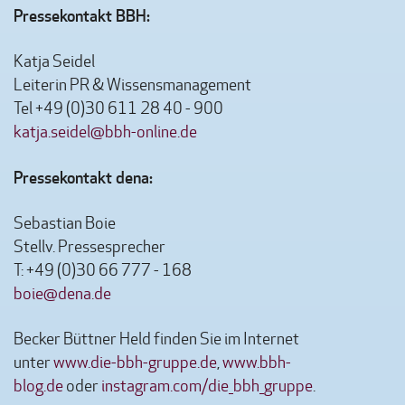
Pressekontakt BBH:
Katja Seidel
Leiterin PR & Wissensmanagement
Tel +49 (0)30 611 28 40 - 900
katja.seidel@bbh-online.de
Pressekontakt dena:
Sebastian Boie
Stellv. Pressesprecher
T: +49 (0)30 66 777 - 168
boie@dena.de
Becker Büttner Held finden Sie im Internet
unter
www.die-bbh-gruppe.de
,
www.bbh-
blog.de
oder
instagram.com/die_bbh_gruppe
.