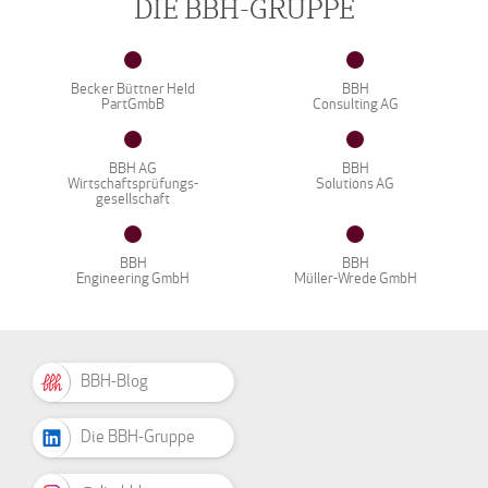
DIE BBH-GRUPPE
Becker Büttner Held
BBH
PartGmbB
Consulting AG
BBH AG
BBH
Wirtschaftsprüfungs-
Solutions AG
gesellschaft
BBH
BBH
Engineering GmbH
Müller-Wrede GmbH
BBH-Blog
Die BBH-Gruppe