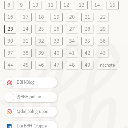
8
9
10
11
12
13
14
15
16
17
18
19
20
21
22
23
24
25
26
27
28
29
30
31
32
33
34
35
36
37
38
39
40
41
42
43
44
45
46
47
48
49
nächste
BBH-Blog
@BBH_online
@die_bbh_gruppe
Die BBH-Gruppe