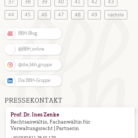
37
38
39
40
41
42
43
44
45
46
47
48
49
nächste
BBH-Blog
@BBH_online
@die_bbh_gruppe
Die BBH-Gruppe
PRESSEKONTAKT
Prof. Dr. Ines Zenke
Rechtsanwältin, Fachanwältin für
Verwaltungsrecht | Partnerin