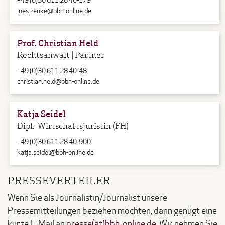
+49 (0)30 611 28 40-179
ines.zenke@bbh-online.de
Prof. Christian Held
Rechtsanwalt | Partner
+49 (0)30 611 28 40-48
christian.held@bbh-online.de
Katja Seidel
Dipl.-Wirtschaftsjuristin (FH)
+49 (0)30 611 28 40-900
katja.seidel@bbh-online.de
PRESSEVERTEILER
Wenn Sie als Journalistin/Journalist unsere
Pressemitteilungen beziehen möchten, dann genügt eine
kurze E-Mail an
presse(at)bbh-online.de
. Wir nehmen Sie