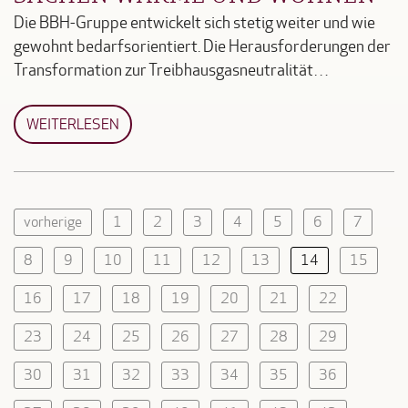
Die BBH-Gruppe entwickelt sich stetig weiter und wie
gewohnt bedarfsorientiert. Die Herausforderungen der
Transformation zur Treibhausgasneutralität…
WEITERLESEN
vorherige
1
2
3
4
5
6
7
8
9
10
11
12
13
14
15
16
17
18
19
20
21
22
23
24
25
26
27
28
29
30
31
32
33
34
35
36